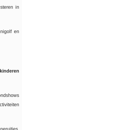
steren in
nigolf en
kinderen
vondshows
tiviteiten
neruitjes.