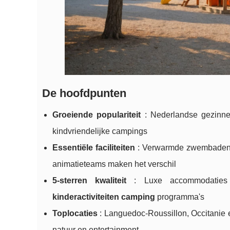
De hoofdpunten
Groeiende populariteit
: Nederlandse gezinnen
kindvriendelijke campings
Essentiële faciliteiten
: Verwarmde zwembaden me
animatieteams maken het verschil
5-sterren kwaliteit
: Luxe accommodaties me
kinderactiviteiten camping
programma's
Toplocaties
: Languedoc-Roussillon, Occitanie
natuur en entertainment