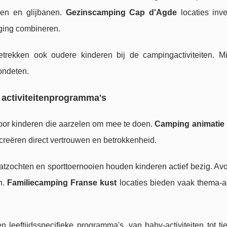
den en glijbanen.
Gezinscamping Cap d'Agde
locaties inve
eging combineren.
etrekken ook oudere kinderen bij de campingactiviteiten. Mi
ondeten.
activiteitenprogramma's
voor kinderen die aarzelen om mee te doen.
Camping animatie 
reëren direct vertrouwen en betrokkenheid.
chatzochten en sporttoernooien houden kinderen actief bezig. A
n.
Familiecamping Franse kust
locaties bieden vaak thema-ac
leeftijdsspecifieke programma's, van baby-activiteiten tot tie