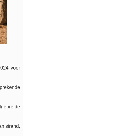
2024 voor
sprekende
gebreide
n strand,