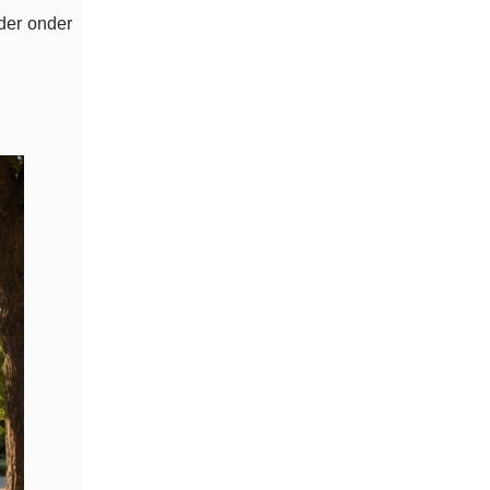
rder
onder