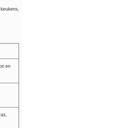
 keukens,
lon en
ras,