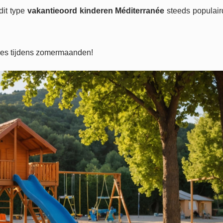
dit type
vakantieoord kinderen Méditerranée
steeds populai
mes tijdens zomermaanden!