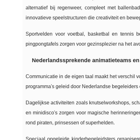
alternatief bij regenweer, compleet met ballenba
innovatieve speelstructuren die creativiteit en bew
Sportvelden voor voetbal, basketbal en tennis b
pingpongtafels zorgen voor gezinsplezier na het av
Nederlandssprekende animatieteams en 
Communicatie in de eigen taal maakt het verschil 
programma's geleid door Nederlandse begeleiders c
Dagelijkse activiteiten zoals knutselworkshops, s
en minidisco's zorgen voor magische herinneringe
rond piraten, prinsessen of superhelden.
Speciaal opgeleide kinderbegeleidsters organiseren 