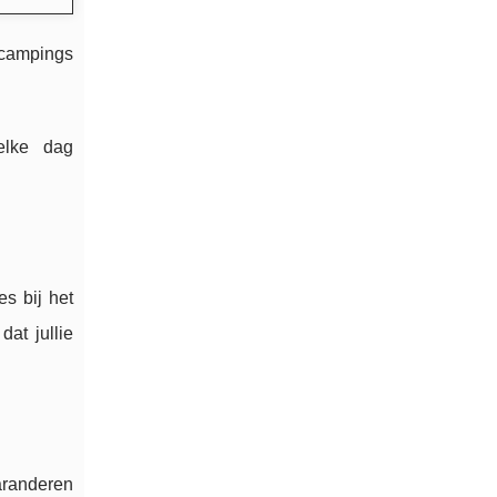
pcampings
 elke dag
s bij het
at jullie
randeren